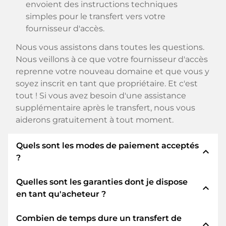
envoient des instructions techniques
simples pour le transfert vers votre
fournisseur d'accès.
Nous vous assistons dans toutes les questions.
Nous veillons à ce que votre fournisseur d'accès
reprenne votre nouveau domaine et que vous y
soyez inscrit en tant que propriétaire. Et c'est
tout ! Si vous avez besoin d'une assistance
supplémentaire après le transfert, nous vous
aiderons gratuitement à tout moment.
Quels sont les modes de paiement acceptés
expand_less
?
Quelles sont les garanties dont je dispose
Nous utilisons SEPA comme paiement anticipé
expand_less
en tant qu'acheteur ?
et utilisons STRIPE comme prestataire de
services de paiement pour les modes de
Combien de temps dure un transfert de
paiement disponibles tels que : Cartes de crédit,
En tant qu'acheteur, nous vous garantissons
expand_less