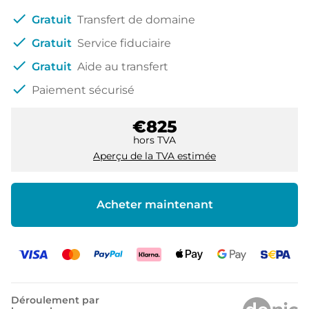
check
Gratuit
Transfert de domaine
check
Gratuit
Service fiduciaire
check
Gratuit
Aide au transfert
check
Paiement sécurisé
€825
hors TVA
Aperçu de la TVA estimée
Acheter maintenant
Déroulement par